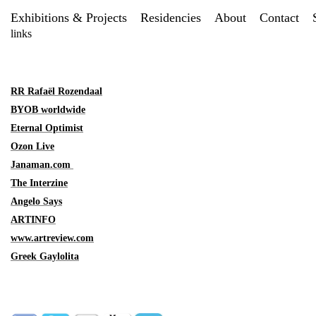
Exhibitions & Projects
Residencies
About
Contact
links
RR Rafaël Rozendaal
BYOB worldwide
Eternal Optimist
Ozon Live
Janaman.com
The Interzine
Angelo Says
ARTINFO
www.artreview.com
Greek Gaylolita