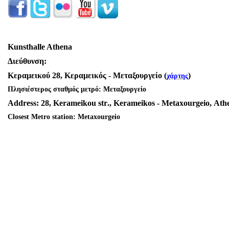
Kunsthalle Athena
Διεύθυνση
:
Κεραμεικού
28,
Κεραμεικός
-
Μεταξουργείο
(
)
χάρτης
Πλησιέστερος σταθμός μετρό: Μεταξουργείο
Address
: 28,
Kerameikou
str
.,
Kerameikos
-
Metaxourgeio
,
Ath
Closest Metro station: Metaxourgeio