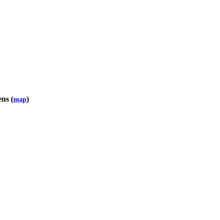
ens
(
)
map